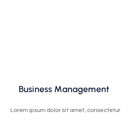
Business
Management
Lorem ipsum dolor sit amet, consectetur
adipiscing elit. Ut elit tellus, luctus nec
ullamcorper mattis, pulvinar dapibus leo. Ut